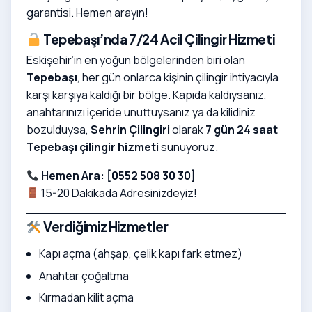
garantisi. Hemen arayın!
Tepebaşı’nda 7/24 Acil Çilingir Hizmeti
Eskişehir’in en yoğun bölgelerinden biri olan
Tepebaşı
, her gün onlarca kişinin çilingir ihtiyacıyla
karşı karşıya kaldığı bir bölge. Kapıda kaldıysanız,
anahtarınızı içeride unuttuysanız ya da kilidiniz
bozulduysa,
Sehrin Çilingiri
olarak
7 gün 24 saat
Tepebaşı çilingir hizmeti
sunuyoruz.
Hemen Ara: [
0552 508 30 30
]
15-20 Dakikada Adresinizdeyiz!
Verdiğimiz Hizmetler
Kapı açma (ahşap, çelik kapı fark etmez)
Anahtar çoğaltma
Kırmadan kilit açma