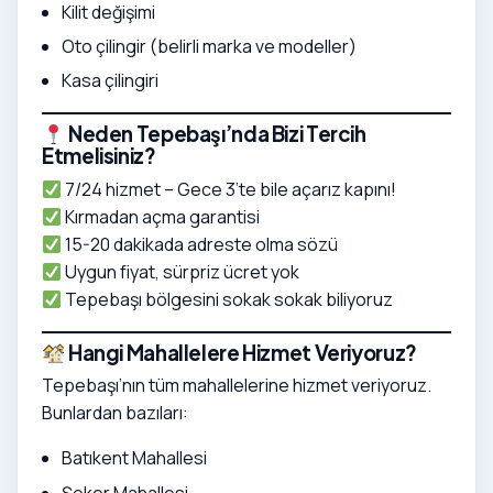
Kilit değişimi
Oto çilingir (belirli marka ve modeller)
Kasa çilingiri
Neden Tepebaşı’nda Bizi Tercih
Etmelisiniz?
7/24 hizmet – Gece 3’te bile açarız kapını!
Kırmadan açma garantisi
15-20 dakikada adreste olma sözü
Uygun fiyat, sürpriz ücret yok
Tepebaşı bölgesini sokak sokak biliyoruz
Hangi Mahallelere Hizmet Veriyoruz?
Tepebaşı’nın tüm mahallelerine hizmet veriyoruz.
Bunlardan bazıları:
Batıkent Mahallesi
Şeker Mahallesi